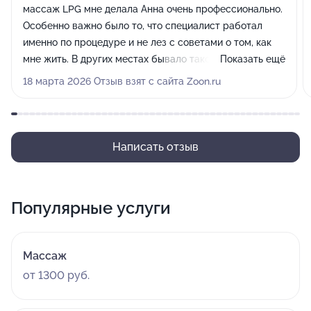
массаж LPG мне делала Анна очень профессионально.
Особенно важно было то, что специалист работал
именно по процедуре и не лез с советами о том, как
мне жить. В других местах бывало такое, что
Показать ещё
приходишь за массажем, а тебе начинают объяснять,
18 марта 2026 Отзыв взят с сайта Zoon.ru
как питаться и что делать со своей жизнью. Здесь же
всё было очень тактично и уважительно. Также я
приходила на прессотерапию к другому мастеру. Ещё
очень понравилась чистота, везде светло, беленько,
Написать отзыв
приятная атмосфера в кабинетах. На ресепшене тоже
заранее по телефону проконсультировали по всем
услугам, рассказали про спецпредложения и скидки.
Популярные услуги
Чувствуется, что сервис здесь действительно на
первом месте. В общем, всё очень классно, я уже
купила абонемент на 10 посещений!
Массаж
от 1300 руб.